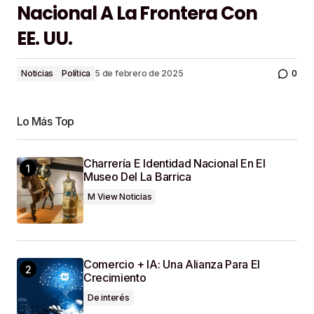
Nacional A La Frontera Con
EE. UU.
0
Noticias
Política
5 de febrero de 2025
Lo Más Top
Charrería E Identidad Nacional En El
Museo Del La Barrica
M View Noticias
Comercio + IA: Una Alianza Para El
Crecimiento
De interés